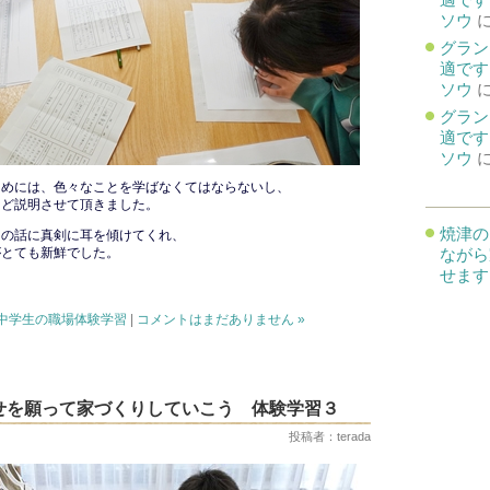
ソウ
グラン
適です
ソウ
グラン
適です
ソウ
ためには、色々なことを学ばなくてはならないし、
など説明させて頂きました。
焼津の
フの話に真剣に耳を傾けてくれ、
がとても新鮮でした。
ながら
せます
中学生の職場体験学習
|
コメントはまだありません »
せを願って家づくりしていこう 体験学習３
投稿者：terada