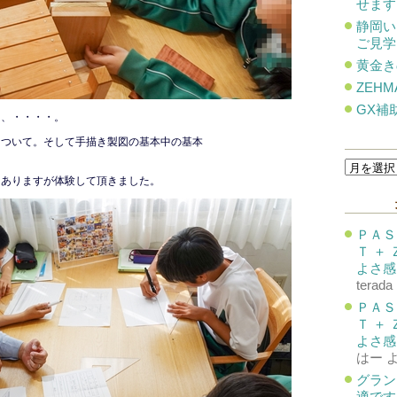
せます
静岡い
ご見学
黄金き
ZEHM
GX補
は、・・・・。
について。そして手描き製図の基本中の基本
過
去
はありますが体験して頂きました。
の
投
稿
ＰＡＳ
Ｔ ＋
よさ感
terada
ＰＡＳ
Ｔ ＋
よさ感
はー
グラン
適です