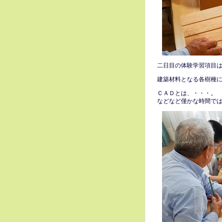
二日目の体験学習項目
建築材料となる各樹種
ＣＡＤとは、・・・。
などなど僅かな時間で