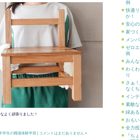
例
快適リ
か！
安心の
家づく
メンバ
ゼロエ
画
みんな
わくわ
り
さぁ！
なくち
インテ
素敵な
緑ある
んなよく頑張りました！
おもい
！
全力投
中学生の職場体験学習
|
コメントはまだありません »
『ち