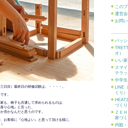
このブ
運営会
お問い
パッシ
TRE
オ）
いい家
スマイ
テラッ
中学生
（三日目）最終日の研修試験は、・・・・。
LIN
くり）
りです。
HEA
る家も、椅子も共通して求められるものは、
づくり
『座り心地』と言った、
るか否かなんだと思うのです。
ＺＥＨ
家づく
が、お客様に『心地よい』と思って頂ける様に、
ね！
内観・