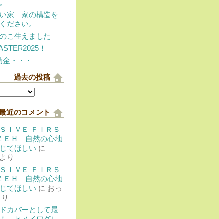
。
い家 家の構造を
ください。
のこ生えました
ASTER2025！
助金・・・
過去の投稿
最近のコメント
ＳＩＶＥ ＦＩＲＳ
 ＺＥＨ 自然の心地
じてほしい
に
より
ＳＩＶＥ ＦＩＲＳ
 ＺＥＨ 自然の心地
じてほしい
に
おっ
より
ドカバーとして最
！ ヒメイワダレ