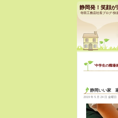
静岡発！笑顔が
寺田工務店社長ブログ-快
‘中学生の職場
静岡いい家 
2019 年 5 月 24 日 金曜日