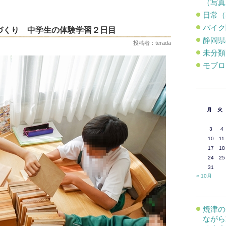
（写真
日常（
バイク
づくり 中学生の体験学習２日目
静岡県
投稿者：terada
未分類
モブロ
月
火
3
4
10
11
17
18
24
25
31
« 10月
焼津の
ながら