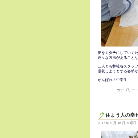
夢をカタチにしていく
色々な方法があること
三人とも弊社各スタッ
吸収しようとする姿勢
がんばれ！中学生。
カテゴリー:
住まう人の幸
2017 年 5 月 18 日 木曜日