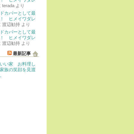
に
terada
より
ドカバーとして最
！ ヒメイワダレ
に
渡辺勧持
より
ドカバーとして最
！ ヒメイワダレ
に
渡辺勧持
より
最新記事
いい家 お料理し
家族の笑顔を見渡
。