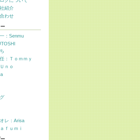
ログについて
社紹介
合わせ
リー
一：Senmu
UTOSHI
ち
任：Ｔｏｍｍｙ
Ｕｎｏ
sa
グ
レ：Arisa
ａｆｕｍｉ
ダー