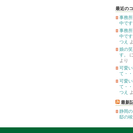
の
投
最近の
稿
事務所
中です
事務所
中です
つえ
娘の笑
す。
より
可愛い
て・・
可愛い
て・・
つえ
最新
静岡の
邸の竣