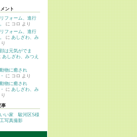
コメント
リフォーム、進行
。
に
コロ
より
リフォーム、進行
。
に
あしざわ、み
より
顔は元気がでま
に
あしざわ、みつえ
動物に癒され
・
に
コロ
より
動物に癒され
・
に
あしざわ、み
より
記事
いい家 駿河区S様
工写真撮影