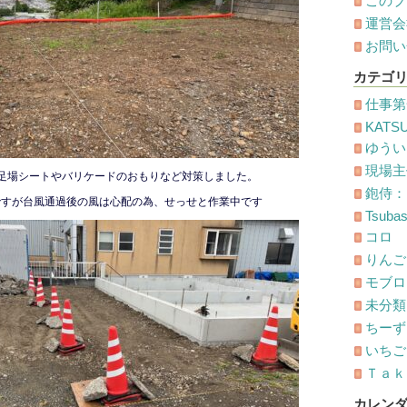
このブ
運営会
お問い
カテゴ
仕事第
KATS
ゆうい
現場主
足場シートやバリケードのおもりなど対策しました。
鉋侍：
ですが台風通過後の風は心配の為、せっせと作業中です
Tsuba
コロ
りんご
モブロ
未分類
ちーず
いちごオ
Ｔａｋ
カレン