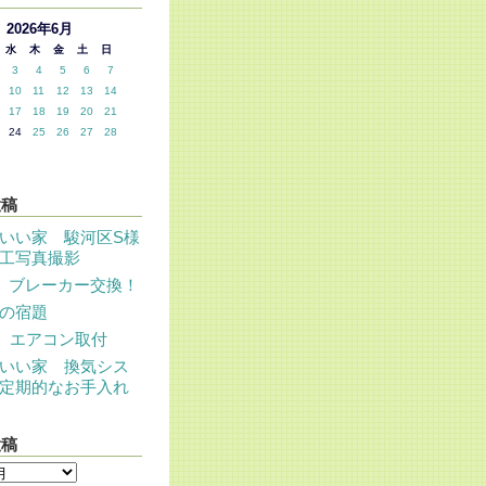
2026年6月
水
木
金
土
日
3
4
5
6
7
10
11
12
13
14
17
18
19
20
21
24
25
26
27
28
投稿
いい家 駿河区S様
工写真撮影
 ブレーカー交換！
の宿題
 エアコン取付
いい家 換気シス
定期的なお手入れ
投稿