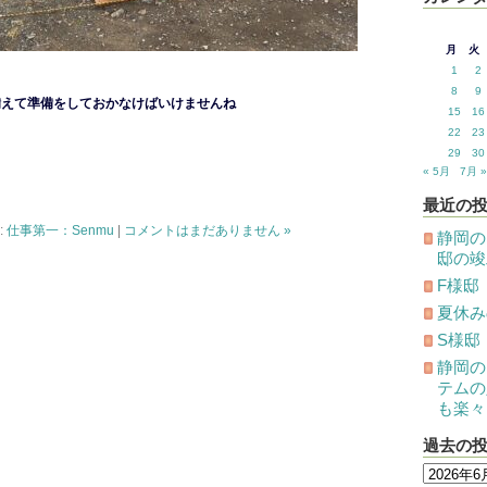
月
火
1
2
8
9
備えて準備をしておかなけばいけませんね
15
16
22
23
29
30
« 5月
7月 »
最近の
:
仕事第一：Senmu
|
コメントはまだありません »
静岡の
邸の竣
F様邸
夏休み
S様邸
静岡の
テムの
も楽々
過去の
過
去