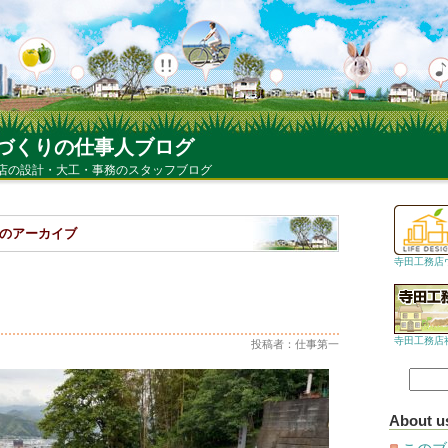
づくりの仕事人ブログ
店の設計・大工・事務のスタッフブログ
 日 のアーカイブ
寺田工務店
寺田工務店
投稿者：仕事第一
About u