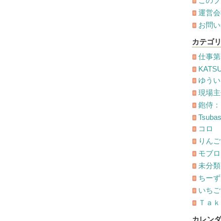
このブ
運営会
お問い
カテゴ
仕事第
KATS
ゆうい
現場主
鉋侍：
Tsuba
コロ
りんご
モブロ
未分類
ちーず
いちごオ
Ｔａｋ
カレン