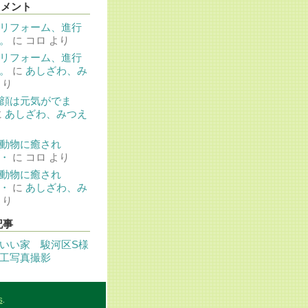
コメント
リフォーム、進行
。
に
コロ
より
リフォーム、進行
。
に
あしざわ、み
より
顔は元気がでま
に
あしざわ、みつえ
動物に癒され
・
に
コロ
より
動物に癒され
・
に
あしざわ、み
より
記事
いい家 駿河区S様
工写真撮影
S
.