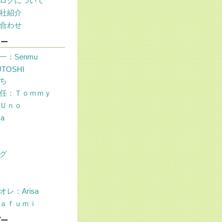
ログについて
社紹介
合わせ
リー
一：Senmu
UTOSHI
ち
任：Ｔｏｍｍｙ
Ｕｎｏ
sa
グ
レ：Arisa
ａｆｕｍｉ
ダー