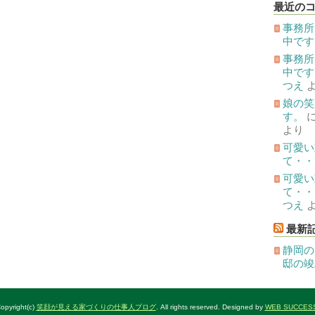
投
最近の
稿
事務所
中です
事務所
中です
つえ
娘の笑
す。
より
可愛い
て・・
可愛い
て・・
つえ
最新
静岡の
邸の竣
opyright(c)
笑顔が見える家づくりの仕事人ブログ
. All rights reserved. Designed by
WEB SUCCES