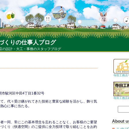
づくりの仕事人ブログ
店の設計・大工・事務のスタッフブログ
寺田工務店
静岡市駿河区中田4丁目1番32号
寺田工務店
経て、代々受け継がれてきた技術と豊富な経験を活かし、飾り気
て熱心に事に当たる。
About u
業者一同、常にこの基本理念を忘れることなく、お客様のご要望
家づくり（快適空間）のご提供に全力投球で取り組むことをお約