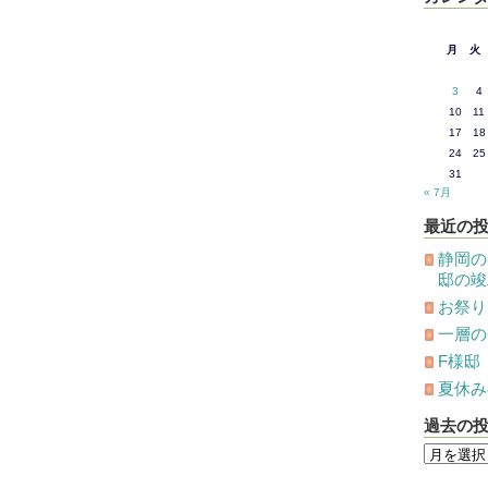
月
火
3
4
10
11
17
18
24
25
31
« 7月
最近の
静岡の
邸の竣
お祭り
一層の
F様邸
夏休み
過去の
過
去
の