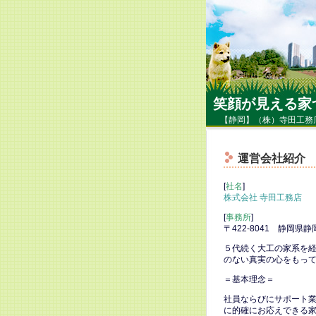
笑顔が見える家
【静岡】（株）寺田工務
運営会社紹介
[
社名
]
株式会社 寺田工務店
[
事務所
]
〒422-8041 静岡県
５代続く大工の家系を
のない真実の心をもっ
＝基本理念＝
社員ならびにサポート
に的確にお応えできる