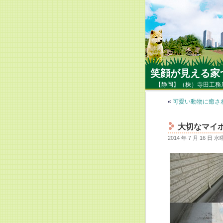
笑顔が見える家
【静岡】（株）寺田工務
«
可愛い動物に癒さ
大切なマイ
2014 年 7 月 16 日 