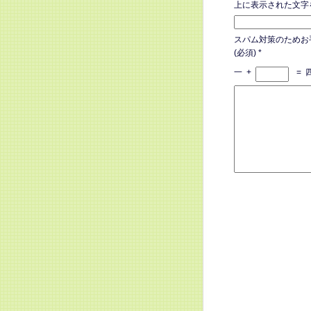
上に表示された文字
スパム対策のためお
(必須)
*
一
+
=