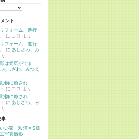
コメント
リフォーム、進行
。
に
コロ
より
リフォーム、進行
。
に
あしざわ、み
より
顔は元気がでま
に
あしざわ、みつえ
動物に癒され
・
に
コロ
より
動物に癒され
・
に
あしざわ、み
より
記事
いい家 駿河区S様
工写真撮影