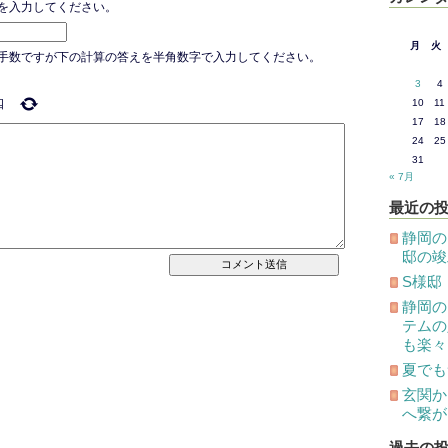
を入力してください。
月
火
手数ですが下の計算の答えを半角数字で入力してください。
3
4
10
11
四
17
18
24
25
31
« 7月
最近の
静岡の
邸の竣
S様邸
静岡の
テムの
も楽々
夏でも
玄関か
へ繋が
過去の