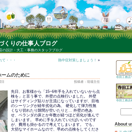
づくりの仕事人ブログ
店の設計・大工・事務のスタッフブログ
れて・・・
熱中症対策しましょう！
»
ホームのために
寺田工務店
水曜日
投稿者：現場主任
先日、お客様から「15~6年手を入れていないから点
検を」と言う事で、外壁の点検行いました。 外壁
寺田工務店
はサイディング貼りが主流になっていますが、目地
のシーリングが経年劣化の為、 硬化して弾力性無
くなり切れたり隙間が空いたりと… 外壁の色あ
せ、ベランダの床とか年数が経つほど劣化が進んで
しまいます。 早めに手を入れていけばいいのです
About u
が、費用も掛かるので考えてしまいます。 でも、
大切なマイホームなので、早めの点検をしてくださ