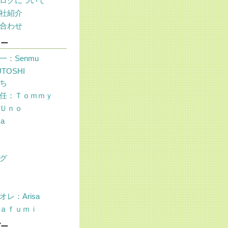
ログについて
社紹介
合わせ
リー
一：Senmu
UTOSHI
ち
任：Ｔｏｍｍｙ
Ｕｎｏ
sa
グ
レ：Arisa
ａｆｕｍｉ
ダー