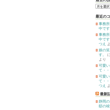
過
去
の
投
最近の
稿
事務所
中です
事務所
中です
つえ
娘の笑
す。
より
可愛い
て・・
可愛い
て・・
つえ
最新
静岡の
邸の竣