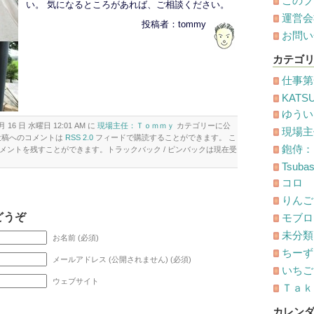
このブ
い。 気になるところがあれば、ご相談ください。
運営会
投稿者：tommy
お問い
カテゴ
仕事第
KATS
ゆうい
月 16 日 水曜日 12:01 AM に
現場主任：Ｔｏｍｍｙ
カテゴリーに公
現場主
投稿へのコメントは
RSS 2.0
フィードで購読することができます。 こ
鉋侍：
メントを残すことができます。トラックバック / ピンバックは現在受
Tsuba
コロ
りんご
どうぞ
モブロ
未分類
お名前 (必須)
ちーず
メールアドレス (公開されません) (必須)
いちごオ
ウェブサイト
Ｔａｋ
カレン