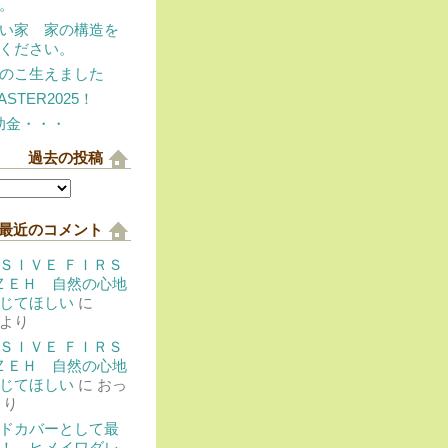
。
い家 家の構造を
ください。
のこ生えました
ASTER2025！
助金・・・
過去の投稿
最近のコメント
ＳＩＶＥ ＦＩＲＳ
 ＺＥＨ 自然の心地
じてほしい
に
より
ＳＩＶＥ ＦＩＲＳ
 ＺＥＨ 自然の心地
じてほしい
に
おっ
より
ドカバーとして最
！ ヒメイワダレ