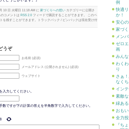
例
快適リ
月 10 日 火曜日 11:18 AM に
家づくりへの想い
カテゴリーに公開さ
か！
へのコメントは
RSS 2.0
フィードで購読することができます。 このペ
トを残すことができます。トラックバック / ピンバックは現在受け付
安心の
家づく
メンバ
ゼロエ
どうぞ
画
みんな
お名前 (必須)
わくわ
メールアドレス (公開されません) (必須)
り
さぁ！
ウェブサイト
なくち
インテ
を入力してください。
素敵な
緑ある
手数ですが下の計算の答えを半角数字で入力してください。
おもい
全力投
8
『ち