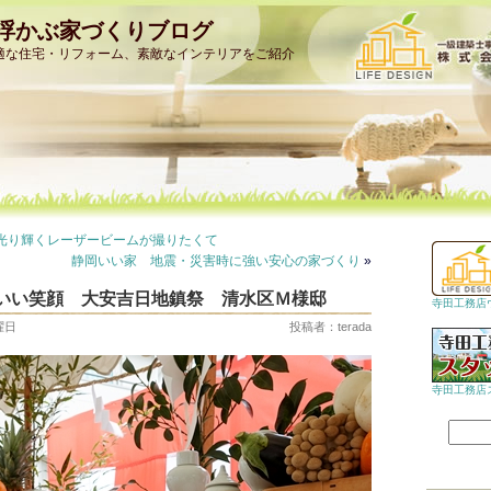
浮かぶ家づくりブログ
適な住宅・リフォーム、素敵なインテリアをご紹介
光り輝くレーザービームが撮りたくて
静岡いい家 地震・災害時に強い安心の家づくり
»
いい笑顔 大安吉日地鎮祭 清水区Ｍ様邸
寺田工務店
火曜日
投稿者：terada
寺田工務店