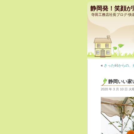
静岡発！笑顔が
寺田工務店社長ブログ-快
«
さった峠からの、
静岡いい家
2020 年 3 月 10 日 