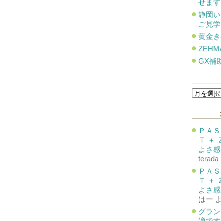
せます
静岡い
ご見学
黄金き
ZEHM
GX補
過
去
の
投
稿
ＰＡＳ
Ｔ ＋
よさ感
terada
ＰＡＳ
Ｔ ＋
よさ感
はー
グラン
適です