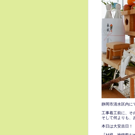
静岡市清水区内に
工事着工前に、そ
そして何よりも、
本日は大安吉日！
『Ｍ様、地鎮祭お