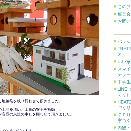
このブ
運営会
お問い
パッシ
TRE
オ）
いい家
スマイ
テラッ
中学生
LIN
くり）
て地鎮祭を執り行わせて頂きました。
HEA
づくり
の土地を清め、工事の安全を祈願し、
お客様の永遠の幸せを願わせて頂きました。
ＺＥＨ
家づく
内観・
めでとうございます。』