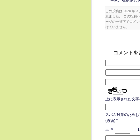
この投稿は 2020 年 3 
れました。 この投稿
ージの一番下でコメン
けていません。
コメントを
上に表示された文字
スパム対策のためお
(必須)
*
三
×
=
1