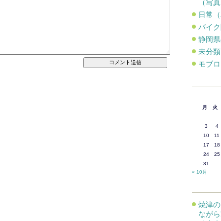
（写真
日常（
バイク
静岡県
未分類
モブロ
月
火
3
4
10
11
17
18
24
25
31
« 10月
焼津の
ながら