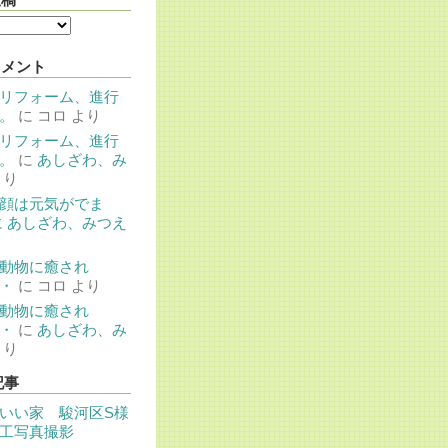
コメント
リフォーム、進行
。
に
コロ
より
リフォーム、進行
。
に
あしざわ、み
より
顔は元気がでま
に
あしざわ、みつえ
動物に癒され
・
に
コロ
より
動物に癒され
・
に
あしざわ、み
より
記事
いい家 駿河区S様
工写真撮影