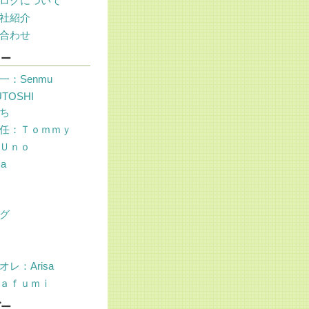
ログについて
社紹介
合わせ
リー
一：Senmu
UTOSHI
ち
任：Ｔｏｍｍｙ
Ｕｎｏ
sa
グ
レ：Arisa
ａｆｕｍｉ
ダー