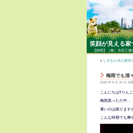
笑顔が見える家
【静岡】（株）寺田工務
«
しずおか木の家住
梅雨でも清
2026 年 6 月 25 日 
こんにちは‼りん
梅雨真っただ中…
暑いのは困ります
こんな時期でも爽