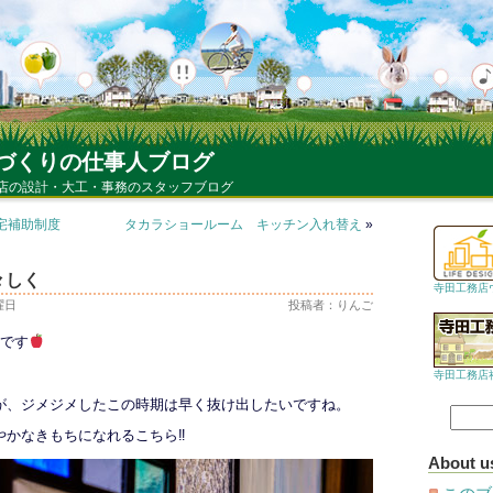
づくりの仕事人ブログ
店の設計・大工・事務のスタッフブログ
宅補助制度
タカラショールーム キッチン入れ替え
»
々しく
寺田工務店
木曜日
投稿者：りんご
ごです
寺田工務店
が、ジメジメしたこの時期は早く抜け出したいですね。
やかなきもちになれるこちら‼
About u