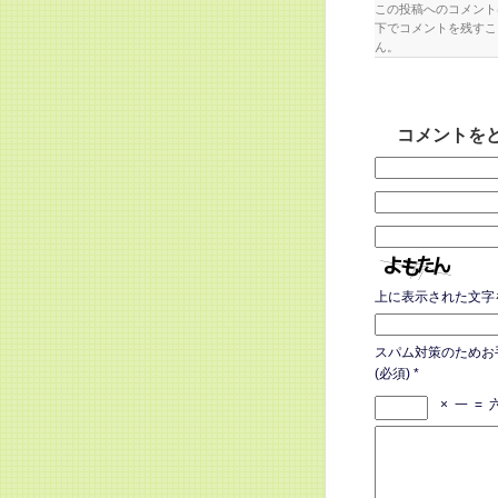
この投稿へのコメン
下でコメントを残すこ
ん。
コメントを
上に表示された文字
スパム対策のためお
(必須)
*
×
一
=