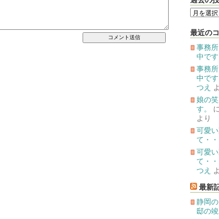
過
去
の
投
最近の
稿
事務所
中です
事務所
中です
つえ
娘の笑
す。
より
可愛い
て・・
可愛い
て・・
つえ
最新
静岡の
邸の竣