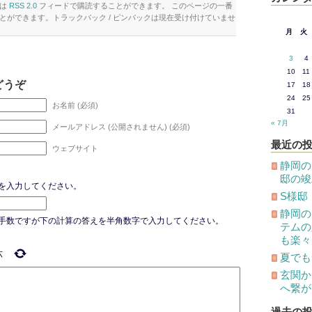
トは
RSS 2.0
フィードで購読することができます。 このページの一番
とができます。トラックバック / ピンバックは現在受け付けていませ
月
火
3
4
10
11
どうぞ
17
18
24
25
お名前 (必須)
31
« 7月
メールアドレス (公開されません) (必須)
最近の
ウェブサイト
静岡の
邸の竣
を入力してください。
S様邸
静岡の
手数ですが下の計算の答えを半角数字で入力してください。
テムの
も楽々
六
夏でも
玄関か
へ繋が
過去の