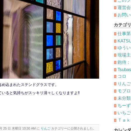
このブ
運営会
お問い
カテゴ
仕事第
KATS
ゆうい
現場主
鉋侍：
Tsuba
コロ
りんご
はめ込まれたステンドグラスです。
モブロ
ていると気持ちがスッキリ清々しくなりますよ‼
未分類
ちーず
いちごオ
Ｔａｋ
月 25 日 木曜日 10:30 AM に
りんご
カテゴリーに公開されました。
カレン