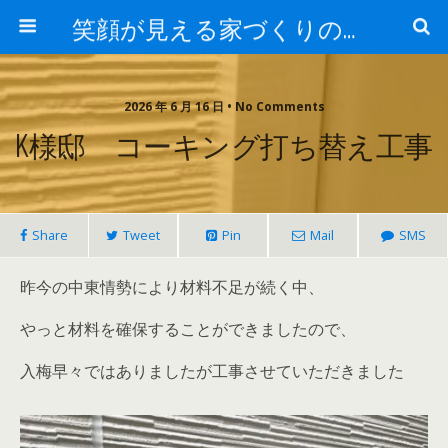
笑顔が見える家づくりの仕事人ブログ
2026 年 6 月 16 日 • No Comments
K様邸 コーキング打ち替え工事
Share
Tweet
Pin
Mail
SMS
昨今の中東情勢により材料不足が続く中、
やっと材料を確保することができましたので、
入梅早々ではありましたが工事させていただきました