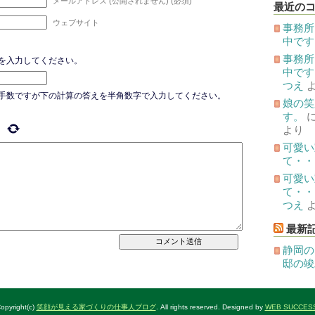
メールアドレス (公開されません) (必須)
投
最近の
稿
ウェブサイト
事務所
中です
事務所
を入力してください。
中です
つえ
手数ですが下の計算の答えを半角数字で入力してください。
娘の笑
す。
より
可愛い
て・・
可愛い
て・・
つえ
最新
静岡の
邸の竣
opyright(c)
笑顔が見える家づくりの仕事人ブログ
. All rights reserved. Designed by
WEB SUCCES