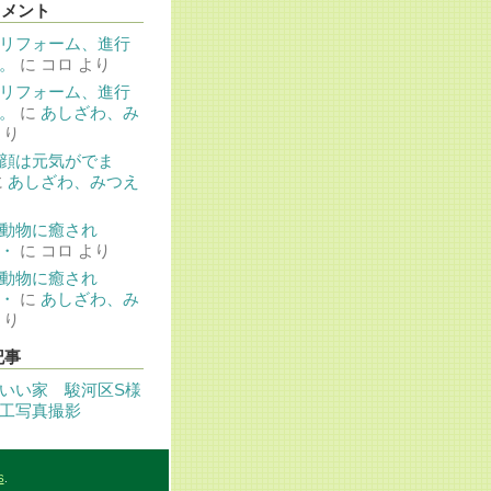
コメント
リフォーム、進行
。
に
コロ
より
リフォーム、進行
。
に
あしざわ、み
より
顔は元気がでま
に
あしざわ、みつえ
動物に癒され
・
に
コロ
より
動物に癒され
・
に
あしざわ、み
より
記事
いい家 駿河区S様
工写真撮影
S
.