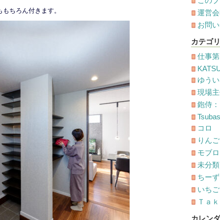
このブ
ももちろん付きます。
運営会
お問い
カテゴ
仕事第
KATS
ゆうい
現場主
鉋侍：
Tsuba
コロ
りんご
モブロ
未分類
ちーず
いちごオ
Ｔａｋ
カレン