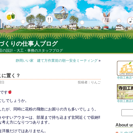
づくりの仕事人ブログ
店の設計・大工・事務のスタッフブログ
静岡いい家 建て方作業前の朝一安全ミーティング
»
こに置く？
寺田工務店
日曜日
投稿者：りんご
ごです
ごしでしょうか。
寺田工務店
したが、同時に花粉の飛散にお困りの方も多いでしょう。
きやすいアウターは、部屋まで持ち込まず玄関近くで収納‼
な考え方になりつつあります。
About u
は洋服だけではありません。