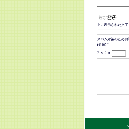
上に表示された文字
スパム対策のためお
(必須)
*
7
×
2
=
C