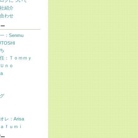
ログについて
社紹介
合わせ
リー
一：Senmu
UTOSHI
ち
任：Ｔｏｍｍｙ
Ｕｎｏ
sa
グ
レ：Arisa
ａｆｕｍｉ
ダー