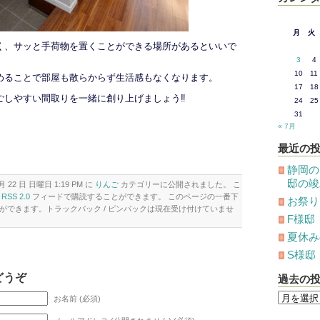
月
火
く、サッと手荷物を置くことができる場所があるといいで
3
4
10
11
めることで部屋も散らからず生活感もなくなります。
17
18
ごしやすい間取りを一緒に創り上げましょう‼
24
25
31
« 7月
最近の
静岡の
邸の竣
月 22 日 日曜日 1:19 PM に
りんご
カテゴリーに公開されました。 こ
は
RSS 2.0
フィードで購読することができます。 このページの一番下
お祭り
ができます。トラックバック / ピンバックは現在受け付けていませ
F様邸
夏休み
S様邸
どうぞ
過去の
過
お名前 (必須)
去
の