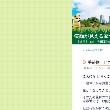
笑顔が見える家
【静岡】（株）寺田工務
«
今年初の上棟
手荷物 ど
2026 年 3 月 22 日 
こんにちは‼りん
３連休いかがお過
暖かくなってきま
そのため花粉のつ
が最近では一般的
ただ花粉が付くの