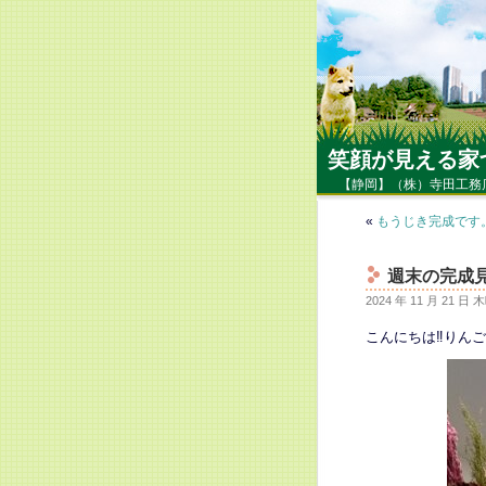
笑顔が見える家
【静岡】（株）寺田工務
«
もうじき完成です
週末の完成
2024 年 11 月 21 日
こんにちは‼りん