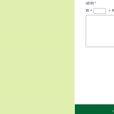
(必須)
*
四
×
=
t
C