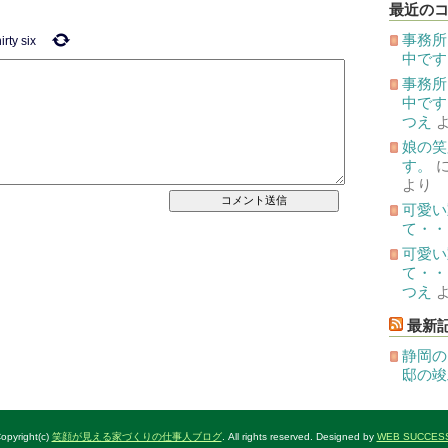
投
最近の
稿
事務所
hirty six
中です
事務所
中です
つえ
娘の笑
す。
より
可愛い
て・・
可愛い
て・・
つえ
最新
静岡の
邸の竣
opyright(c)
笑顔が見える家づくりの仕事人ブログ
. All rights reserved. Designed by
WEB SUCCES