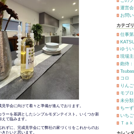
このブ
運営会
お問い
カテゴ
仕事第
KATS
ゆうい
現場主
鉋侍：
Tsuba
コロ
りんご
モブロ
未分類
成見学会に向けて着々と準備が進んでおります。
ちーず
カラーを基調としたシンプルモダンテイスト。いくつか新
いちごオ
加えて臨みます。
Ｔａｋ
忘れずに、完成見学会にて弊社の家づくりをこれからのお
いきたいと思います。
カレン