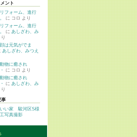
コメント
リフォーム、進行
。
に
コロ
より
リフォーム、進行
。
に
あしざわ、み
より
顔は元気がでま
に
あしざわ、みつえ
動物に癒され
・
に
コロ
より
動物に癒され
・
に
あしざわ、み
より
記事
いい家 駿河区S様
工写真撮影
S
.