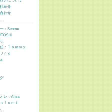
ログについて
社紹介
合わせ
リー
一：Senmu
UTOSHI
ち
任：Ｔｏｍｍｙ
Ｕｎｏ
sa
グ
レ：Arisa
ａｆｕｍｉ
ダー