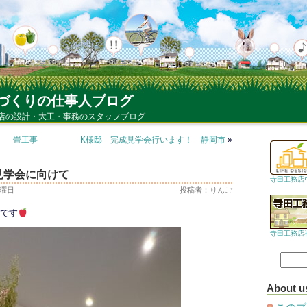
づくりの仕事人ブログ
店の設計・大工・事務のスタッフブログ
。 畳工事
K様邸 完成見学会行います！ 静岡市
»
見学会に向けて
寺田工務店
 木曜日
投稿者：りんご
ごです
寺田工務店
About u