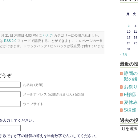
月
火
3
4
10
11
 月 21 日 木曜日 4:03 PM に
りんご
カテゴリーに公開されました。
17
18
トは
RSS 2.0
フィードで購読することができます。 このページの一番
24
25
とができます。トラックバック / ピンバックは現在受け付けていませ
31
« 7月
最近の
静岡の
どうぞ
邸の竣
お名前 (必須)
お祭り
F様邸
メールアドレス (公開されません) (必須)
夏休み
ウェブサイト
S様邸
過去の
を入力してください。
過
去
の
手数ですが下の計算の答えを半角数字で入力してください。