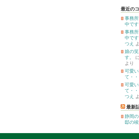
の
投
最近の
稿
事務所
中です
事務所
中です
つえ
娘の笑
す。
より
可愛い
て・・
可愛い
て・・
つえ
最新
静岡の
邸の竣