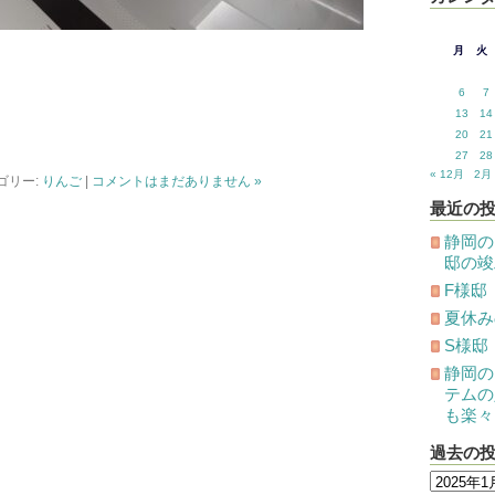
月
火
6
7
13
14
20
21
27
28
« 12月
2月 
ゴリー:
りんご
|
コメントはまだありません »
最近の
静岡の
邸の竣
F様邸
夏休み
S様邸
静岡の
テムの
も楽々
過去の
過
去