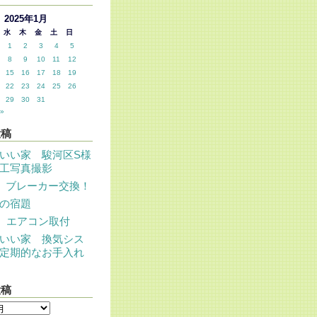
2025年1月
水
木
金
土
日
1
2
3
4
5
8
9
10
11
12
15
16
17
18
19
22
23
24
25
26
29
30
31
»
投稿
いい家 駿河区S様
工写真撮影
 ブレーカー交換！
の宿題
 エアコン取付
いい家 換気シス
定期的なお手入れ
投稿