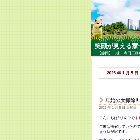
笑顔が見える家
【静岡】（株）寺田工務
2025 年 1 月 5
年始の大掃除‼
2025 年 1 月 5 日 日曜日
こんにちは‼りんごです
年末は帰省していたの
まう我が家です。