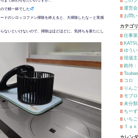
このブ
ころまで終わらせたいのですが…
運営会
るので精一杯でした
お問い
フードのシロッコファン掃除を終えると、大掃除したな～と実感
カテゴ
戻らないといけないので、掃除はほどほどに、気持ちを新たにし
仕事第
。
KATS
ゆうい
現場主
鉋侍：
Tsuba
コロ
りんご
モブロ
未分類
ちーず
いちごオ
Ｔａｋ
カレン