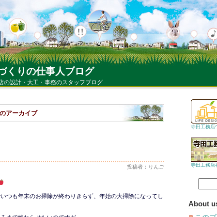
づくりの仕事人ブログ
店の設計・大工・事務のスタッフブログ
 日 のアーカイブ
寺田工務店
寺田工務店
投稿者：りんご
でいつも年末のお掃除が終わりきらず、年始の大掃除になってし
About u