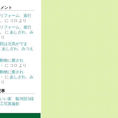
コメント
リフォーム、進行
。
に
コロ
より
リフォーム、進行
。
に
あしざわ、み
より
顔は元気がでま
に
あしざわ、みつえ
動物に癒され
・
に
コロ
より
動物に癒され
・
に
あしざわ、み
より
記事
いい家 駿河区S様
工写真撮影