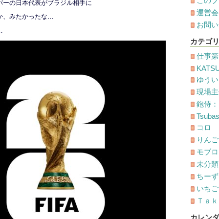
このブ
バーの日本代表がブラジル相手に
運営会
か、みたかったな…
お問い
…
カテゴ
仕事第
KATS
ゆうい
現場主
鉋侍：
Tsuba
コロ
りんご
モブロ
未分類
ちーず
いちごオ
Ｔａｋ
カレン