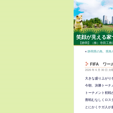
笑顔が見える家
【静岡】（株）寺田工務
«
静岡県の鳥、県鳥
FIFA ワー
2026 年 6 月 30 日 
大きな盛り上がり
今朝、決勝トーナメ
トーナメント初戦
善戦むなしくロス
とにかくケガ人が