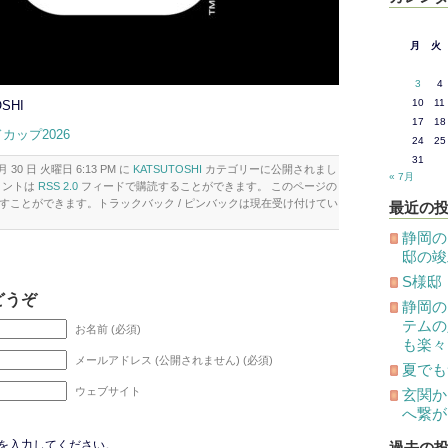
月
火
3
4
10
11
SHI
17
18
ドカップ2026
24
25
31
月 30 日 火曜日 6:13 PM に
KATSUTOSHI
カテゴリーに公開されまし
« 7月
メントは
RSS 2.0
フィードで購読することができます。 このページの
すことができます。トラックバック / ピンバックは現在受け付けてい
最近の
静岡の
邸の竣
S様邸
どうぞ
静岡の
テムの
お名前 (必須)
も楽々
メールアドレス (公開されません) (必須)
夏でも
ウェブサイト
玄関か
へ繋が
を入力してください。
過去の