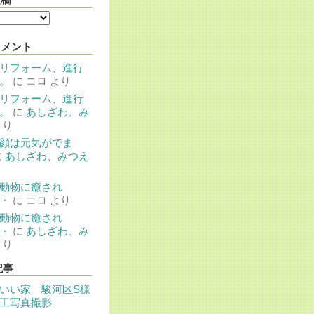
コメント
リフォーム、進行
。
に
コロ
より
リフォーム、進行
。
に
あしざわ、み
より
顔は元気がでま
に
あしざわ、みつえ
動物に癒され
・
に
コロ
より
動物に癒され
・
に
あしざわ、み
より
記事
いい家 駿河区S様
工写真撮影