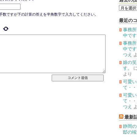
過
去
の
手数ですが下の計算の答えを半角数字で入力してください。
投
最近の
稿
事務所
中です
事務所
中です
つえ
娘の笑
す。
より
可愛い
て・・
可愛い
て・・
つえ
最新
静岡の
邸の竣