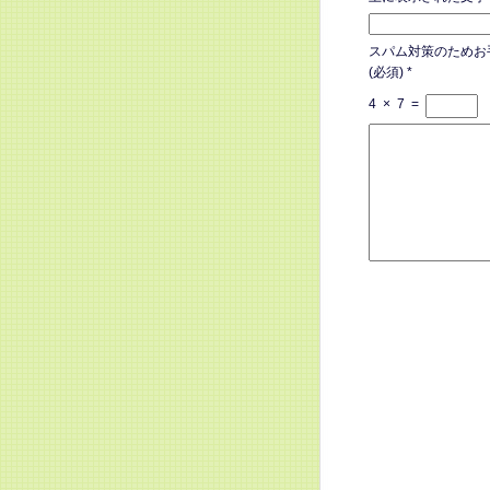
スパム対策のためお
(必須)
*
4
×
7
=