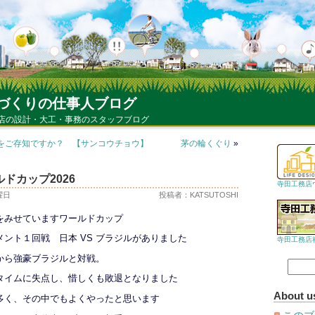
づくりの仕事人ブログ
店の設計・大工・事務のスタッフブログ
をご存知ですか？ 【サンコウチョウ】
茅の輪くぐり
»
ルドカップ2026
寺田工務店
火曜日
投稿者：KATSUTOSHI
をみせていますワールドカップ
ント１回戦 日本 VS ブラジルがありました
寺田工務店
から強豪ブラジルと対戦。
タイムに失点し、惜しくも敗退となりました
About u
多く、その中でもよくやったと思います