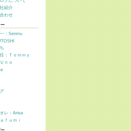
ログについて
社紹介
合わせ
リー
一：Senmu
UTOSHI
ち
任：Ｔｏｍｍｙ
Ｕｎｏ
sa
グ
レ：Arisa
ａｆｕｍｉ
ダー