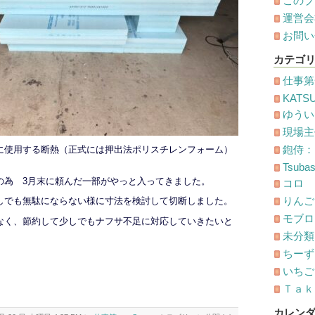
このブ
運営会
お問い
カテゴ
仕事第
KATS
ゆうい
現場主
鉋侍：
に使用する断熱（正式には押出法ポリスチレンフォーム）
Tsuba
の為 3月末に頼んだ一部がやっと入ってきました。
コロ
りんご
しでも無駄にならない様に寸法を検討して切断しました。
モブロ
なく、節約して少しでもナフサ不足に対応していきたいと
未分類
ちーず
いちごオ
Ｔａｋ
カレン