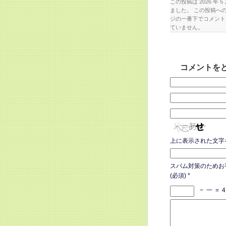
この投稿は 2026 年 5 
ました。 この投稿へ
ジの一番下でコメント
ていません。
コメントを
上に表示された文字
スパム対策のためお
(必須)
*
−
一
=
4