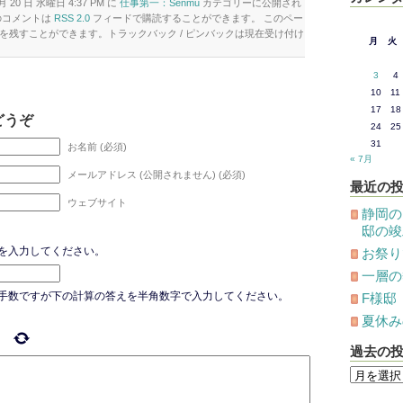
月 20 日 水曜日 4:37 PM に
仕事第一：Senmu
カテゴリーに公開され
のコメントは
RSS 2.0
フィードで購読することができます。 このペー
を残すことができます。トラックバック / ピンバックは現在受け付け
月
火
3
4
10
11
17
18
どうぞ
24
25
31
お名前 (必須)
« 7月
メールアドレス (公開されません) (必須)
最近の
ウェブサイト
静岡の
邸の竣
を入力してください。
お祭り
一層の
手数ですが下の計算の答えを半角数字で入力してください。
F様邸
夏休み
過去の
過
去
の