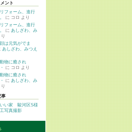
コメント
リフォーム、進行
。
に
コロ
より
リフォーム、進行
。
に
あしざわ、み
より
顔は元気がでま
に
あしざわ、みつえ
動物に癒され
・
に
コロ
より
動物に癒され
・
に
あしざわ、み
より
記事
いい家 駿河区S様
工写真撮影
S
.