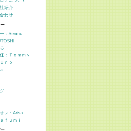
ログについて
社紹介
合わせ
リー
一：Senmu
UTOSHI
ち
任：Ｔｏｍｍｙ
Ｕｎｏ
sa
グ
レ：Arisa
ａｆｕｍｉ
ダー