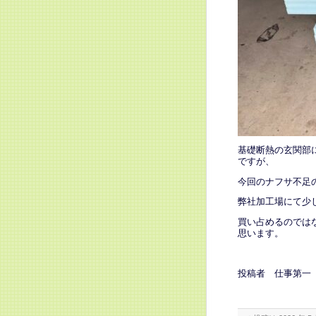
基礎断熱の玄関部
ですが、
今回のナフサ不足
弊社加工場にて少
買い占めるのでは
思います。
投稿者 仕事第一