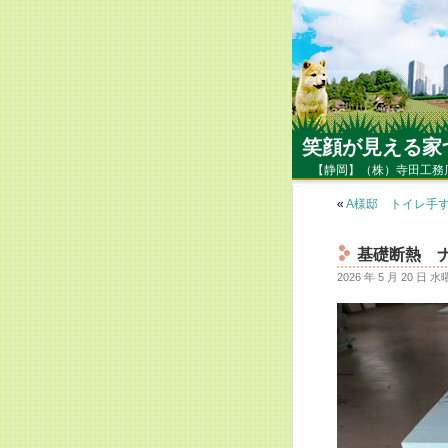
笑顔が見える家
【静岡】（株）寺田工務
«
A様邸 トイレ手
基礎断熱 
2026 年 5 月 20 日 