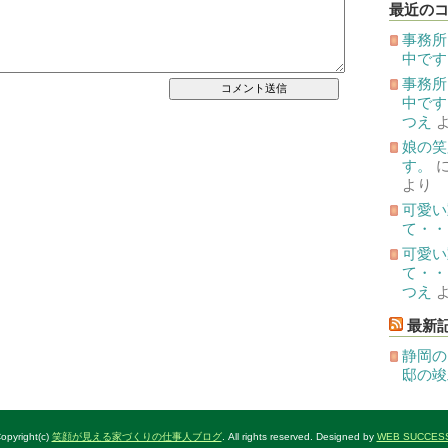
投
最近の
稿
事務所
中です
事務所
中です
つえ
娘の笑
す。
より
可愛い
て・・
可愛い
て・・
つえ
最新
静岡の
邸の竣
opyright(c)
笑顔が見える家づくりの仕事人ブログ
. All rights reserved. Designed by
WEB SUCCES