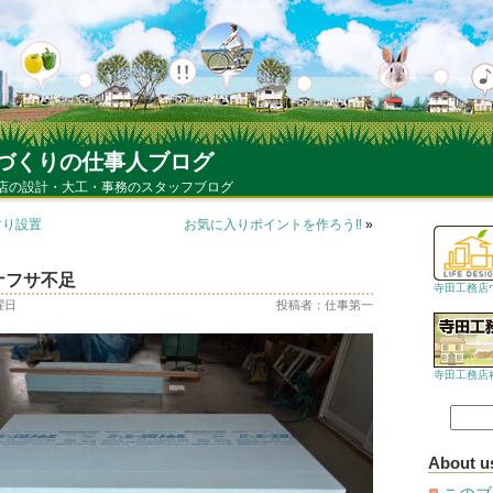
づくりの仕事人ブログ
店の設計・大工・事務のスタッフブログ
すり設置
お気に入りポイントを作ろう‼
»
ナフサ不足
寺田工務店
水曜日
投稿者：仕事第一
寺田工務店
About u