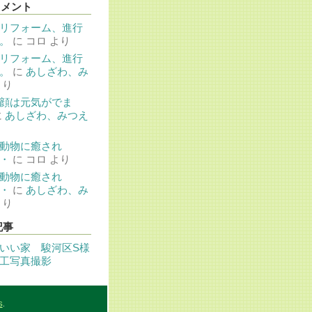
コメント
リフォーム、進行
。
に
コロ
より
リフォーム、進行
。
に
あしざわ、み
より
顔は元気がでま
に
あしざわ、みつえ
動物に癒され
・
に
コロ
より
動物に癒され
・
に
あしざわ、み
より
記事
いい家 駿河区S様
工写真撮影
S
.