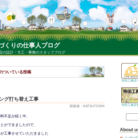
づくりの仕事人ブログ
店の設計・大工・事務のスタッフブログ
グのついている投稿
寺田工務店
ング打ち替え工事
寺田工務店
投稿者：KATSUTOSHI
材料不足が続く中、
ことができましたので、
About u
たが工事させていただきました