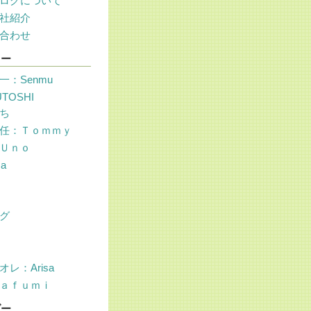
ログについて
社紹介
合わせ
リー
一：Senmu
UTOSHI
ち
任：Ｔｏｍｍｙ
Ｕｎｏ
sa
グ
レ：Arisa
ａｆｕｍｉ
ダー