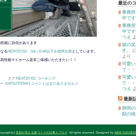
投
最近の
稿
事務所
中です
事務所
中です
つえ
断熱性能に自信があります
娘の笑
す。
となる
HEAT20 G2 Ua＝0.46以下を標準仕様
としています。
より
い高性能マイホーム是非ご体感いただきたい！！
可愛い
て・・
可愛い
タグ:
HEAT20 G2
,
コーキング
て・・
ー:
KATSUTOSHI
|
コメントはまだありません »
つえ
最新
静岡の
邸の竣
opyright(c)
笑顔が見える家づくりの仕事人ブログ
. All rights reserved. Designed by
WEB SUCCES