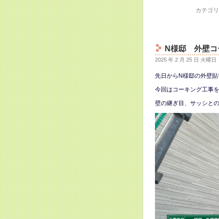
カテゴリ
N様邸 外壁コ
2025 年 2 月 25 日 火曜日
先日からN様邸の外壁貼
今回はコーキング工事
壁の継ぎ目、サッシと