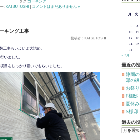
タグ:
コーキング
ー:
KATSUTOSHI
|
コメントはまだありません »
月
火
3
4
ーキング工事
10
11
投稿者：KATSUTOSHI
17
18
24
25
替工事もいよいよ大詰め。
31
« 7月
を行いました。
最近の
の境目をしっかり塞いでもらいました。
静岡の
邸の竣
お祭り
F様邸
夏休み
S様邸
過去の
過
去
の