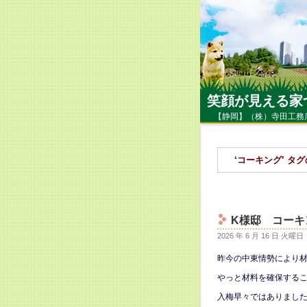
笑顔が見える家
【静岡】（株）寺田工務
‘コーキング’ タ
K様邸 コーキ
2026 年 6 月 16 日 火曜日
昨今の中東情勢により
やっと材料を確保する
入梅早々ではありまし