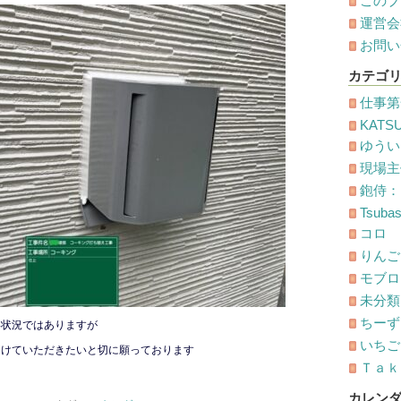
このブ
運営会
お問い
カテゴ
仕事第
KATS
ゆうい
現場主
鉋侍：
Tsuba
コロ
りんご
モブロ
未分類
ちーず
い状況ではありますが
いちごオ
開けていただきたいと切に願っております
Ｔａｋ
カレン