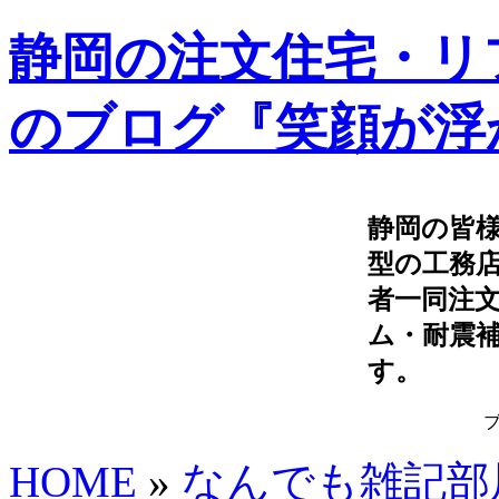
静岡の注文住宅・リ
のブログ『笑顔が浮
静岡の皆
型の工務
者一同注
ム・耐震
す。
HOME
»
なんでも雑記部