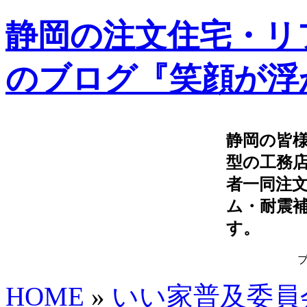
静岡の注文住宅・リ
のブログ『笑顔が浮
静岡の皆
型の工務
者一同注
ム・耐震
す。
HOME
»
いい家普及委員